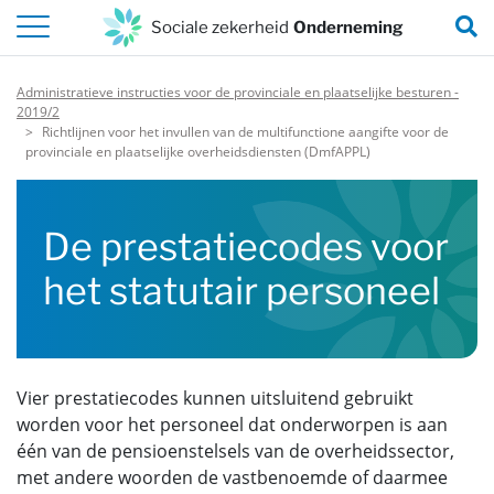
Naar de inhoud van deze pagina
Z
Sociale zekerheid
Onderneming
Administratieve instructies voor de provinciale en plaatselijke besturen -
2019/2
Richtlijnen voor het invullen van de multifunctione aangifte voor de
provinciale en plaatselijke overheidsdiensten (DmfAPPL)
De prestatiecodes voor
het statutair personeel
Vier prestatiecodes kunnen uitsluitend gebruikt
worden voor het personeel dat onderworpen is aan
één van de pensioenstelsels van de overheidssector,
met andere woorden de vastbenoemde of daarmee