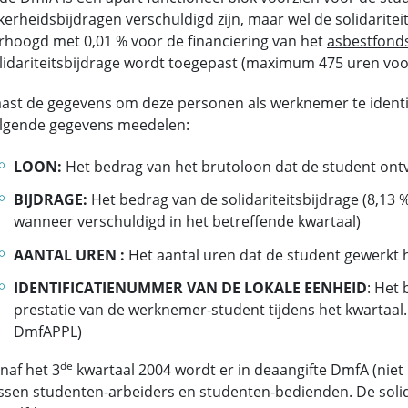
kerheidsbijdragen verschuldigd zijn, maar wel
de solidaritei
rhoogd met 0,01 % voor de financiering van het
asbestfond
lidariteitsbijdrage wordt toegepast (maximum 475 uren voor
ast de gegevens om deze personen als werknemer te identif
lgende gegevens meedelen:
LOON:
Het bedrag van het brutoloon dat de student ont
BIJDRAGE:
Het bedrag van de solidariteitsbijdrage (8,13 
wanneer verschuldigd in het betreffende kwartaal)
AANTAL UREN :
Het aantal uren dat de student gewerkt 
IDENTIFICATIENUMMER VAN DE LOKALE EENHEID
: Het 
prestatie van de werknemer-student tijdens het kwartaal.
DmfAPPL)
de
naf het 3
kwartaal 2004 wordt er in deaangifte DmfA (nie
ssen studenten-arbeiders en studenten-bedienden. De solidar