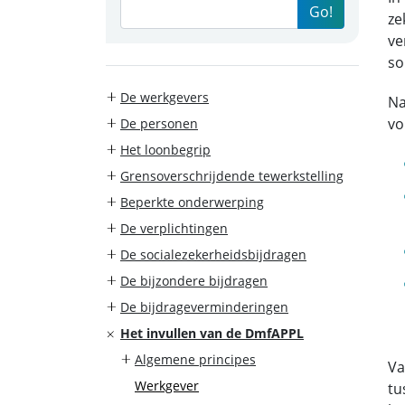
Go!
ze
ve
so
De werkgevers
Na
vo
De personen
Het loonbegrip
Grensoverschrijdende tewerkstelling
Beperkte onderwerping
De verplichtingen
De socialezekerheidsbijdragen
De bijzondere bijdragen
De bijdrageverminderingen
Het invullen van de DmfAPPL
Algemene principes
Va
Werkgever
tu