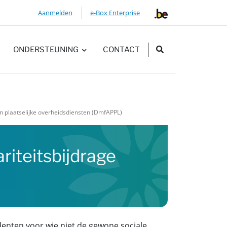
Aanmelden
e-Box Enterprise
ZOEKEN
ONDERSTEUNING
CONTACT
 en plaatselijke overheidsdiensten (DmfAPPL)
riteitsbijdrage
denten voor wie niet de gewone sociale