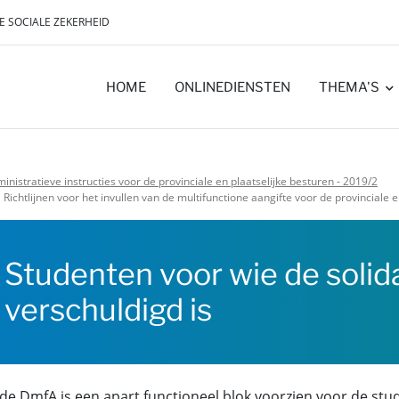
E SOCIALE ZEKERHEID
HOME
ONLINEDIENSTEN
THEMA'S
inistratieve instructies voor de provinciale en plaatselijke besturen - 2019/2
Richtlijnen voor het invullen van de multifunctione aangifte voor de provinciale
Studenten voor wie de solida
verschuldigd is
 de DmfA is een apart functioneel blok voorzien voor de stu