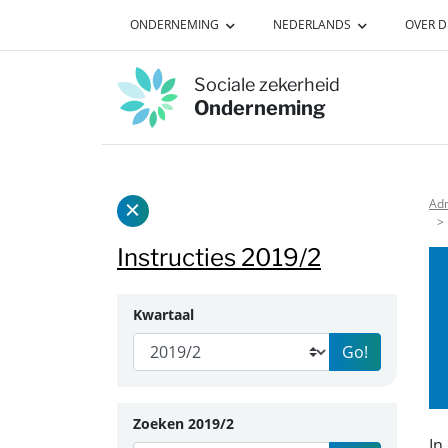
Naar de inhoud van deze pagina
ONDERNEMING
NEDERLANDS
OVER D
Sociale zekerheid
Onderneming
Adm
Zijbalk tonen/verbergen
Instructies 2019/2
Kwartaal
Go!
Zoeken 2019/2
In