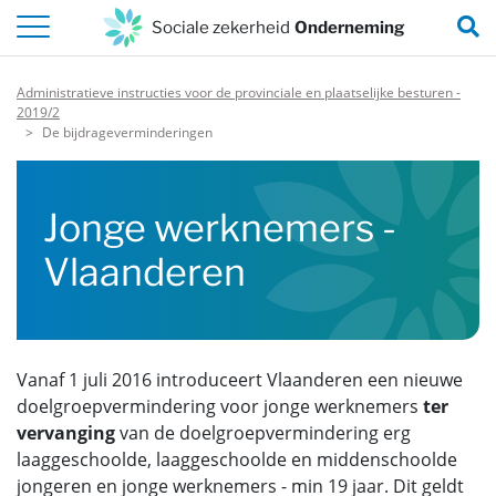
Naar de inhoud van deze pagina
Z
Sociale zekerheid
Onderneming
Administratieve instructies voor de provinciale en plaatselijke besturen -
2019/2
De bijdrageverminderingen
Jonge werknemers -
Vlaanderen
Vanaf 1 juli 2016 introduceert Vlaanderen een nieuwe
doelgroepvermindering voor jonge werknemers
ter
vervanging
van de doelgroepvermindering erg
laaggeschoolde, laaggeschoolde en middenschoolde
jongeren en jonge werknemers - min 19 jaar. Dit geldt