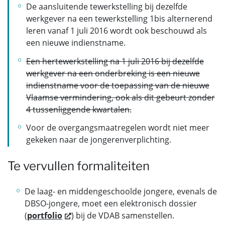
De aansluitende tewerkstelling bij dezelfde
werkgever na een tewerkstelling 1bis alternerend
leren vanaf 1 juli 2016 wordt ook beschouwd als
een nieuwe indienstname.
Een hertewerkstelling na 1 juli 2016 bij dezelfde
werkgever na een onderbreking is een nieuwe
indienstname voor de toepassing van de nieuwe
Vlaamse vermindering, ook als dit gebeurt zonder
4 tussenliggende kwartalen.
Voor de overgangsmaatregelen wordt niet meer
gekeken naar de jongerenverplichting.
Te vervullen formaliteiten
De laag- en middengeschoolde jongere, evenals de
DBSO-jongere, moet een elektronisch dossier
(
portfolio
) bij de VDAB samenstellen.