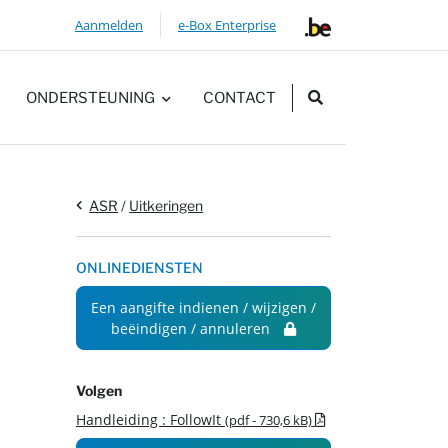
Aanmelden
e-Box Enterprise
ZOEKEN
ONDERSTEUNING
CONTACT
ASR
/
Uitkeringen
ONLINEDIENSTEN
Een aangifte indienen / wijzigen /
beëindigen / annuleren
Volgen
.pdf - Nieuw vens
Handleiding : FollowIt
(pdf - 730,6 kB)