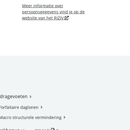
Meer informatie over
persoonsgegevens vind je op de
Nieuw venster
website van het RIZIV
jdragevoeten
Forfaitaire daglonen
Macro structurele vermindering
.docm - Nieuw venster