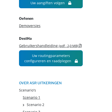
Uw aangiften volgen
Oefenen
Demoversies
DestHa
.pdf - Nieuw vens
Gebruikershandleiding
(pdf - 2,0 MB)
Uw routingparameters
configureren en raadplegen
OVER ASR UITKERINGEN
Scenario's
Scenario 1
Scenario 2
Scenario 3