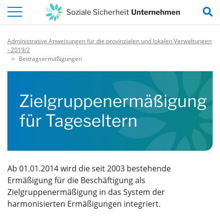
Zum Inhalt dieser Seite
S
Soziale Sicherheit
Unternehmen
Administrative Anweisungen für die provinzialen und lokalen Verwaltungen
- 2019/2
Beitragsermäßigungen
Zielgruppenermäßigung
für Tageseltern
Ab 01.01.2014 wird die seit 2003 bestehende
Ermäßigung für die Beschäftigung als
Zielgruppenermäßigung in das System der
harmonisierten Ermäßigungen integriert.