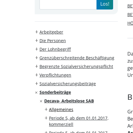
Los!
BE
BE
HÖ
Arbeitgeber
Die Personen
Der Lohnbegriff
Da
Grenzüberschreitende Beschäftigung
zu
Begrenzte Sozialversicherungspflicht
ge
Un
Verpflichtungen
Sozialversicherungsbeiträge
Sonderbeiträge
B
Decava- Arbeitslose SAB
Allgemeines
Gr
Periode 5, ab dem 01.01.2017,
Be
kommerziell
Ar
Ar
Periode 5, ab dem 01.01.2017,