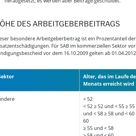
herabgesetzt; es werden aber Beiträge geschuldet.
ÖHE DES ARBEITGEBERBEITRAGS
eser besondere Arbeitgeberbeitrag ist ein Prozentanteil d
satzentschädigungen. Für SAB im kommerziellen Sektor vor
ndigungsbescheid vor dem 16.10.2009 gelten ab 01.04.2012 
Sektor
Alter, das im Laufe de
Monats erreicht wird
andere
< 52
< 52 ≥ 52 und < 55 ≥ 55
und < 58 ≥ 58 und < 60
60
≥ 55 und < 58
≥ 58 und < 60