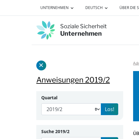
Zum Inhalt dieser Seite
UNTERNEHMEN
DEUTSCH
ÜBER DIE 
Soziale Sicherheit
Unternehmen
Adm
die Seitenleiste anzeigen/ausblenden
Anweisungen 2019/2
Quartal
Los!
Suche 2019/2
ÜB