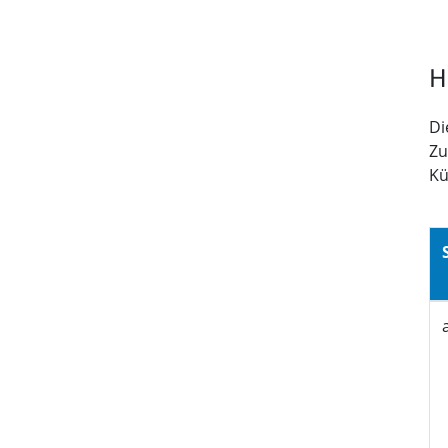
H
Di
Zu
Kü