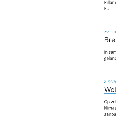
Pillar
EU.
25/03/2
Bre
In sa
gelanc
21/02/2
Web
Op vr
klima
aanpa