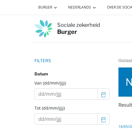
Ga naar hoofdinhoud
BURGER
NEDERLANDS
OVER DE SOCI
Sociale zekerheid
Burger
Homepa
FILTERS
Datum
N
Van (dd/mm/jjjj)
Resul
Tot (dd/mm/jjjj)
16/05/2