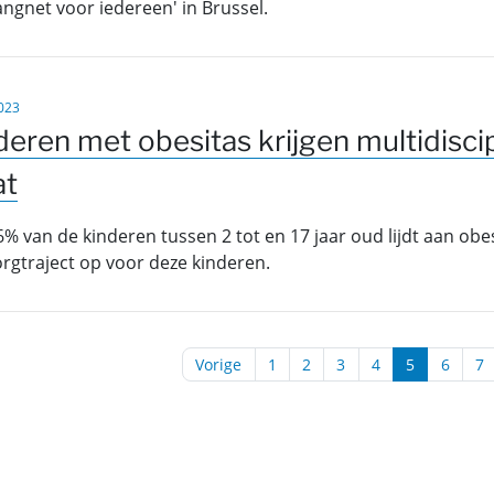
ngnet voor iedereen' in Brussel.
023
deren met obesitas krijgen multidiscip
at
6% van de kinderen tussen 2 tot en 17 jaar oud lijdt aan obe
rgtraject op voor deze kinderen.
(...)
Vorige
1
2
3
4
5
6
7