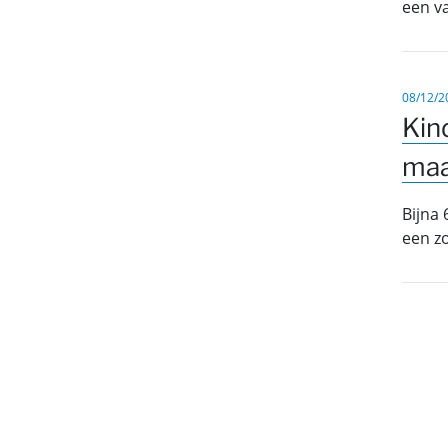
een va
08/12/2
Kin
ma
Bijna 
een zo