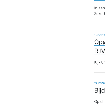
In een
Zeker
10/04/2
Opg
RJ
Kijk u
29/03/2
Bij
Op din