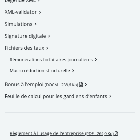
XML-validator
Simulations
Signature digitale
Fichiers des taux
Rémunérations forfaitaires journalières
Macro réduction structurelle
.docm - Nouvelle fenêtr
Bonus à l’emploi
(DOCM - 238,6 Ko)
Feuille de calcul pour les gardiens d’enfants
.pdf - Nou
Règlement à l'usage de l'entreprise
(PDF - 264,0 Ko)