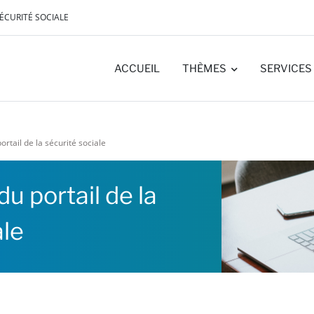
SÉCURITÉ SOCIALE
ACCUEIL
THÈMES
SERVICES 
rtail de la sécurité sociale
 portail de la
ale