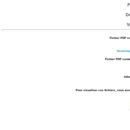
F
D
V
Fichier PDF c
VersComp
Fichier PDF conte
Info
Pour visualiser ces fichiers, vous ave