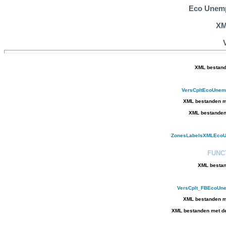
Eco Unem
XM
XML bestand
VersCpltEcoUne
XML bestanden me
XML bestanden 
ZonesLabelsXMLEcoU
FUNC
XML bestan
VersCplt_FBEcoUn
XML bestanden me
XML bestanden met de