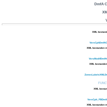
DmfA C
XM
XML bestand
VersCpltDmfAC
XML bestanden me
VersModifDmfA
XML bestanden 
ZonesLabelsXMLDm
FUNC
XML bestan
VersCplt_FBDmf
XML bestanden me