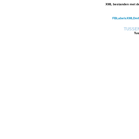
XML bestanden met de
FBLabelsXMLDmf
TUSSEN
Tus