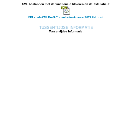
XML bestanden met de functionele blokken en de XML labels:
FBLabelsXMLDmfAConsultationAnswer20222NL.xml
TUSSENTIJDSE INFORMATIE
Tussentijdse informatie: