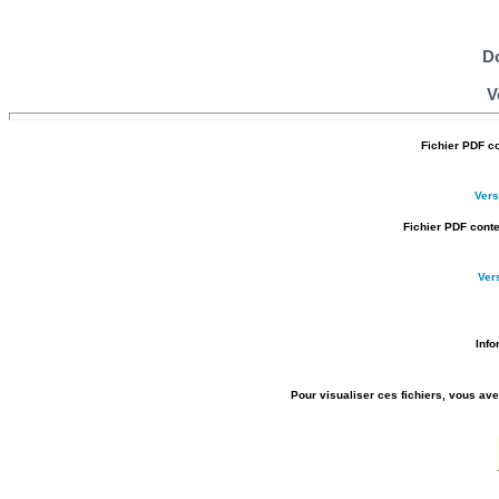
D
V
Fichier PDF c
Ver
Fichier PDF conte
Ver
Info
Pour visualiser ces fichiers, vous ave