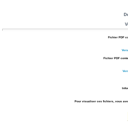
D
V
Fichier PDF c
Ver
Fichier PDF conte
Ver
Info
Pour visualiser ces fichiers, vous ave