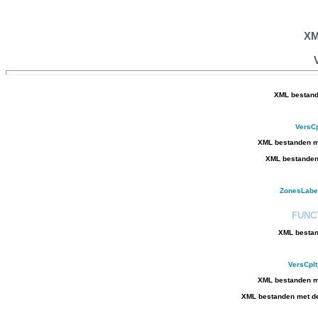
XM
XML bestand
VersC
XML bestanden me
XML bestanden 
ZonesLab
FUNC
XML bestan
VersCpl
XML bestanden me
XML bestanden met de