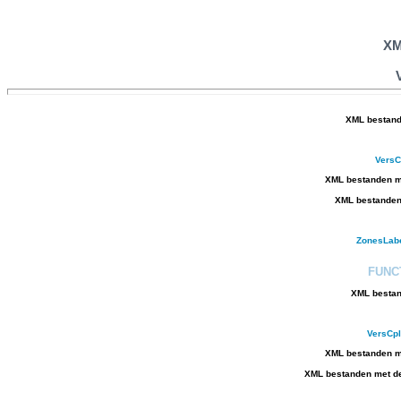
XM
XML bestand
VersC
XML bestanden me
XML bestanden 
ZonesLab
FUNC
XML bestan
VersCp
XML bestanden me
XML bestanden met de