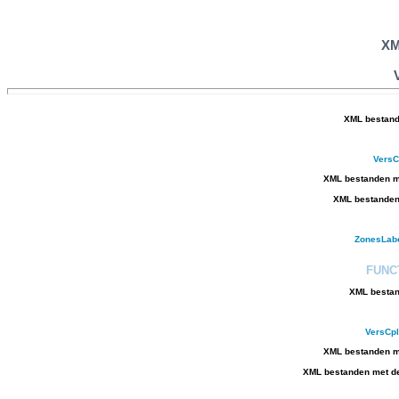
XM
XML bestand
VersC
XML bestanden me
XML bestanden 
ZonesLab
FUNC
XML bestan
VersCp
XML bestanden me
XML bestanden met de