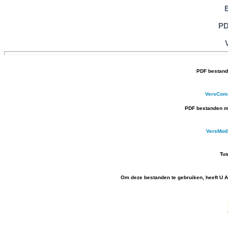
PD
PDF bestand
VersCom
PDF bestanden me
VersMod
Tus
Om deze bestanden te gebruiken, heeft U Ac