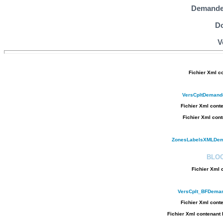
Demande 
D
V
Fichier Xml c
VersCpltDemand
Fichier Xml conte
Fichier Xml cont
ZonesLabelsXMLDem
BLO
Fichier Xml 
VersCplt_BFDeman
Fichier Xml conte
Fichier Xml contenant 