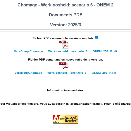
Chomage - Werkloosheid: scenario 6 - ONEM 2
Documents PDF
Version: 2025/3
Fichier PDF contenant la version complète:
VersComplChomage___Werkloosheid__scenario_6___ONEM_253_F.pdf
Fichier PDF contenant les nouveautés de la version:
VersModifChomage___Werkloosheid__scenario_6___ONEM_253_F.pdf
Information intermédiaire:
our visualiser ces fichiers, vous avez besoin d'Acrobat Reader (gratuit). Pour le télécharge