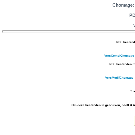
Chomage: 
PD
PDF bestand
VersComplChomage_
PDF bestanden me
VersModifChomage
Tus
Om deze bestanden te gebruiken, heeft U Ac